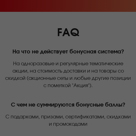
FAQ
На что не действует бонусная система?
На одноразовые и регулярные тематические
акции, на стоимость доставки и на товары со
скидкой (акционные сеты и любые другие позиции
с пометкой "Акция").
С чем не суммируются бонусные баллы?
С подарками, призами, сертификатами, скидками
и промокодами