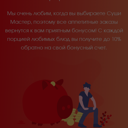
Мы очень любим, когда вы выбираете Суши
Мастер, поэтому все аппетитные заказы
вернутся к вам приятным бонусом! С каждой
порцией любимых блюд вы получите до 10%
обратно на свой бонусный счет.