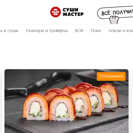
ы и суши
Онигири и трайфлы
ВОК
Поке
Ланчи и ко
Опаленные