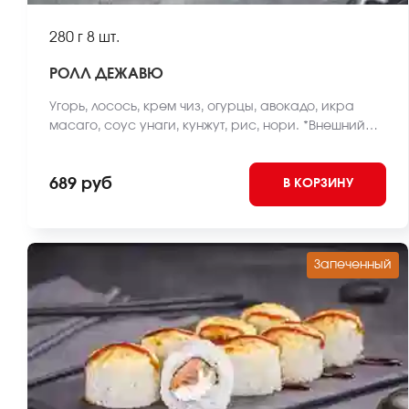
280 г
8 шт.
РОЛЛ ДЕЖАВЮ
Угорь, лосось, крем чиз, огурцы, авокадо, икра
масаго, соус унаги, кунжут, рис, нори. *Внешний
вид блюда может отличаться от фото на сайте.
689 руб
В КОРЗИНУ
Запеченный