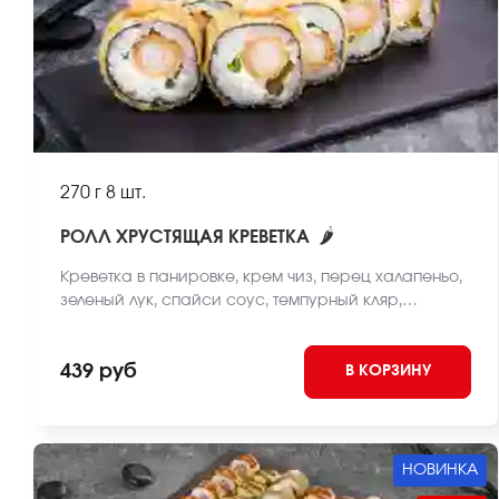
270 г
8 шт.
🌶
РОЛЛ ХРУСТЯЩАЯ КРЕВЕТКА
Креветка в панировке, крем чиз, перец халапеньо,
зеленый лук, спайси соус, темпурный кляр,
панировочные сухари, рис, нори *Внешний вид
блюда может отличаться от фото на сайте.
439 руб
В КОРЗИНУ
НОВИНКА