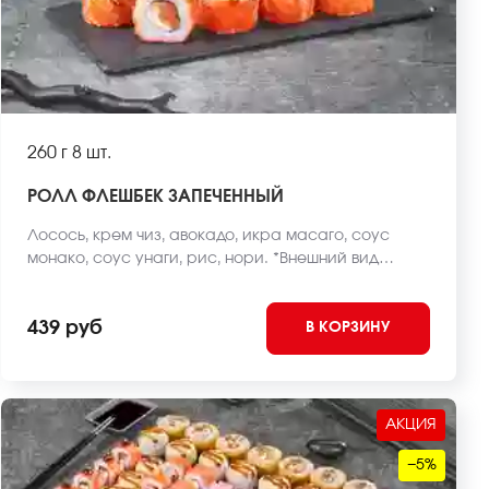
260 г
8 шт.
РОЛЛ ФЛЕШБЕК ЗАПЕЧЕННЫЙ
Лосось, крем чиз, авокадо, икра масаго, соус
монако, соус унаги, рис, нори. *Внешний вид
блюда может отличаться от фото на сайте.
439 руб
В КОРЗИНУ
АКЦИЯ
−5%