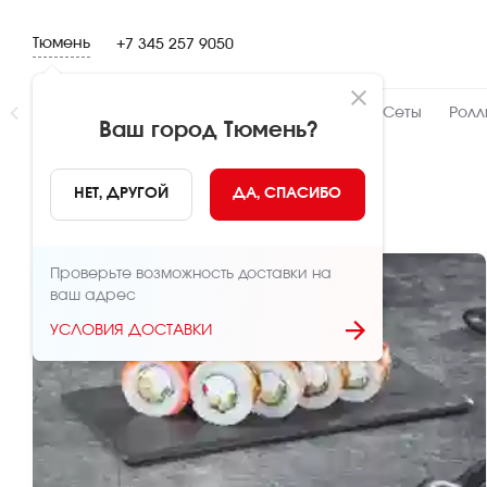
Тюмень
+7 345 257 9050
Новинки
👍 Народный
👨‍🍳 От шефа
Сеты
Ролл
Ваш город
Тюмень
?
👨‍🍳 От шефа
НЕТ, ДРУГОЙ
ДА, СПАСИБО
Проверьте возможность доставки на
ваш адрес
УСЛОВИЯ ДОСТАВКИ