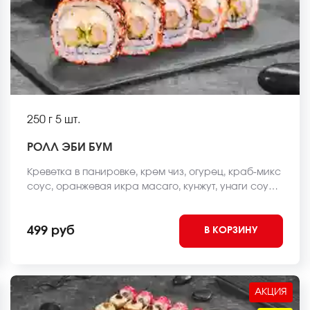
250 г
5 шт.
РОЛЛ ЭБИ БУМ
Креветка в панировке, крем чиз, огурец, краб-микс
соус, оранжевая икра масаго, кунжут, унаги соус,
рис, нори *Внешний вид блюда может отличаться от
фото на сайте.
499 руб
В КОРЗИНУ
АКЦИЯ