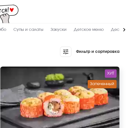
Мас
-
зак
и
дос
суш
ролл
мбо
Супы и салаты
Закуски
Детское меню
Десерт
сето
WO
в
Тюм
Фильтр и сортировка
ХИТ
Запеченный