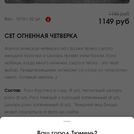
1186 руб
Вес:
1010 г
32 шт.
1149 руб
СЕТ ОГНЕННАЯ ЧЕТВЕРКА
Фантастическая четверка на страже твоего сытого
желудка! Курочка и Цезарь правят этим балом. Если
любишь, когда много начинки, сыра и тепла - это твой
выбор. Предупреждаем: исчезает со стола со скоростью
света. Успевай хватать ;)
Состав:
Ролл Курочка в саду (8 шт), Чесночный цезарь
ролл (8 шт), Ролл Нежный с курицей запеченный (8 шт),
Цезарь ролл запеченный (8 шт). *Внешний вид блюда
может отличаться от фото на сайте.
За покупку вам будет начислено
34
баллов
Ваш город
Тюмень
?