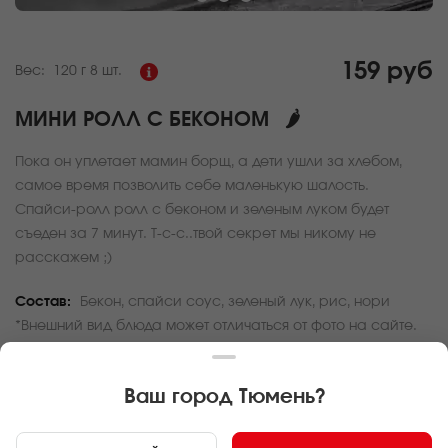
159 руб
Вес:
120 г
8 шт.
МИНИ РОЛЛ С БЕКОНОМ
🌶
Пока он уплетает мамин борщ, а дети ушли за хлебом,
самое время позволить себе маленькую шалость.
Спайси-ролл ролл с беконом и зеленым луком будет
съеден за 7 минут. Т-с-с..твой секрет мы никому не
расскажем ;)
Состав:
Бекон, спайси соус, зеленый лук, рис, нори
*Внешний вид блюда может отличаться от фото на сайте.
За покупку вам будет начислено
4
баллов
Ваш город
Тюмень
?
Карта доставки