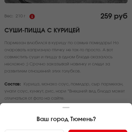
259 руб
Вес:
210 г
СУШИ-ПИЦЦА С КУРИЦЕЙ
Пармезан влюбился в курицу по самые помидоры! Но
очаровать капризную птичку не так-то просто. А вот
совместить суши и пиццу в одном блюде оказалось
несложно ;) Срочно заказывай новинку и следи за
развитием отношений этих голубков.
Состав:
Курица, монако соус, помидор, сыр пармезан,
унаги соус, кунжут, рис, нори *Внешний вид блюда может
отличаться от фото на сайте.
За покупку вам будет начислено
7
баллов
Ваш город
Тюмень
?
Карта доставки