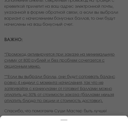
заполнения анкеты: секретный промокод на Трайфл с
креветкой прилетит на ваш адрес электронной почты,
указанной в форме обратной связи, а если вы выбрали
вариант с начислением бонусных баллов, то они будут
начислены на ваш бонусный счет.
ВАЖНО:
*Промокод активируется при заказе на минимальную
сумму от 800 рублей и без проблем сочетается с
акционным меню.
**Если вы выбрали баллы, они будут согревать баланс
ровно 4 недели с момента начисления, так что не
затягивайте с каникулами от готовки! Баллами можно
оплатить до 30% от стоимости заказа (баллами нельзя
оплатить блюда по акции и стоимость доставки).
Спасибо, что помогаете Суши Мастер быть лучше!