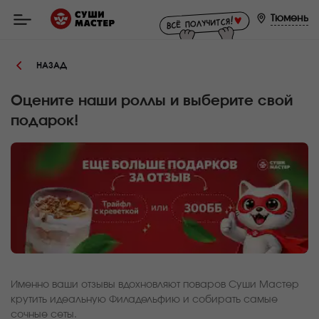
Мастер
-
Тюмень
заказ
и
доставка
суши,
НАЗАД
роллов,
сетов,
WOK
в
Оцените наши роллы и выберите свой
Тюмени
подарок!
Именно ваши отзывы вдохновляют поваров Суши Мастер
крутить идеальную Филадельфию и собирать самые
сочные сеты.